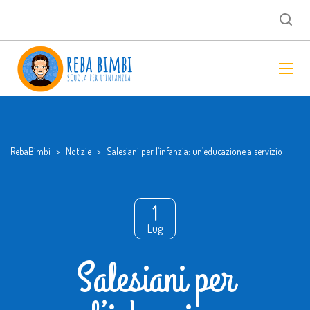
RebaBimbi
>
Notizie
>
Salesiani per l’infanzia: un’educazione a servizio
1
Lug
Salesiani per