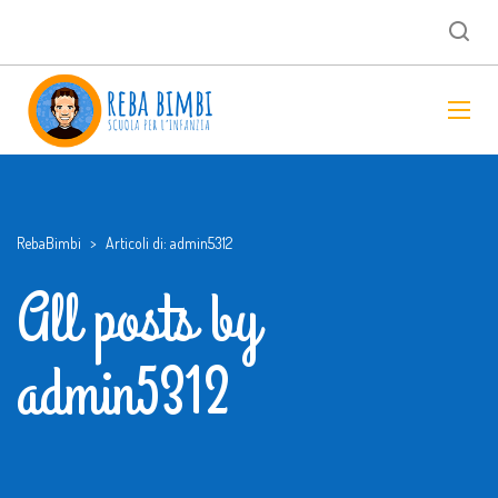
RebaBimbi
>
Articoli di: admin5312
All posts by
admin5312