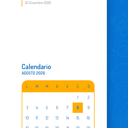
22 Dicembre 2025
Calendario
AGOSTO 2026
L
M
M
G
V
S
D
1
2
3
4
5
6
7
8
9
10
11
12
13
14
15
16