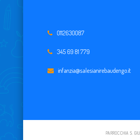
0112630087
345 69 81 779
infanzia@salesianirebaudengo.it
PARROCCHIA S. GIUS