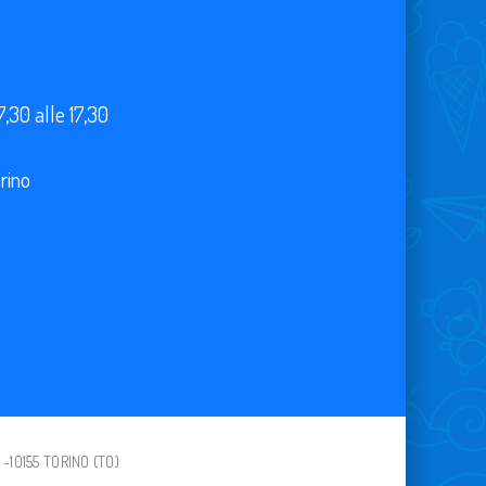
7,30 alle 17,30
orino
 -10155 TORINO (TO)