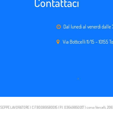
Contattaci
Dal lunedì al venerdì dalle 
Via Botticelli 11/15 – 10155 T
Vai alla pagina Contatti
EPPE LAVORATORE | C.F.80089580015 | P.I. 03649850017 | corso Vercelli, 206