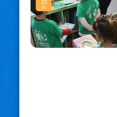
25
Ott