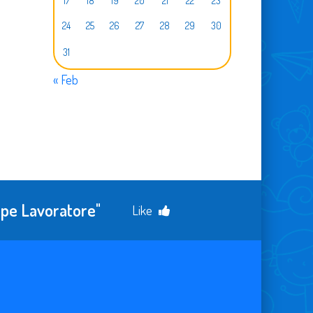
17
18
19
20
21
22
23
24
25
26
27
28
29
30
31
« Feb
eppe Lavoratore"
Like