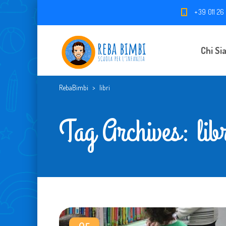
+39 011 26
Chi Si
RebaBimbi
>
libri
Tag Archives: libr