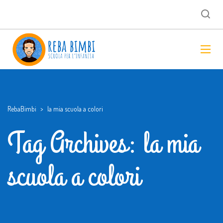
RebaBimbi
>
la mia scuola a colori
Tag Archives: la mia
scuola a colori