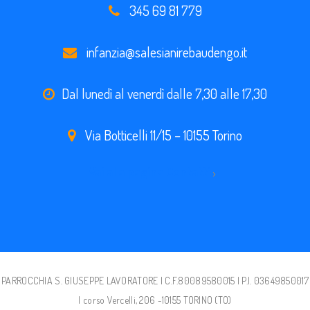
345 69 81 779
infanzia@salesianirebaudengo.it
Dal lunedì al venerdì dalle 7,30 alle 17,30
Via Botticelli 11/15 – 10155 Torino
Vai alla pagina Contatti
PARROCCHIA S. GIUSEPPE LAVORATORE | C.F.80089580015 | P.I. 03649850017
| corso Vercelli, 206 -10155 TORINO (TO)