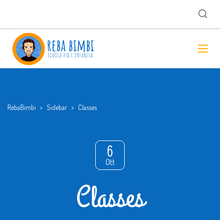
RebaBimbi
>
Sidebar
>
Classes
6
Ott
Classes