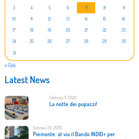
3
4
5
6
7
8
9
10
11
12
13
14
15
16
17
18
19
20
21
22
23
24
25
26
27
28
29
30
31
« Feb
Latest News
Febbraio 11, 2026
La notte dei pupazzi!
Gennaio 20, 2026
Piemonte: al via il Bando INDID+ per