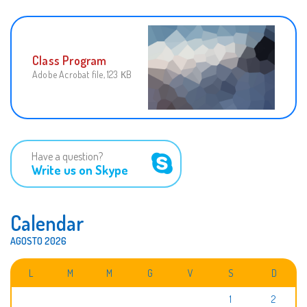
Class Program
Adobe Acrobat file, 123 КB
Have a question?
Write us on Skype
Calendar
AGOSTO 2026
L
M
M
G
V
S
D
1
2