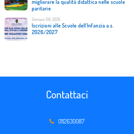
migliorare la qualità didattica nelle scuole
paritarie
Gennaio 08, 2026
Iscrizioni alle Scuole dell’Infanzia a.s.
2026/2027
Contattaci
0112630087