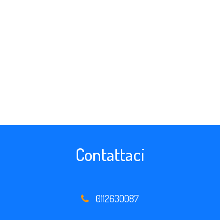
Contattaci
0112630087