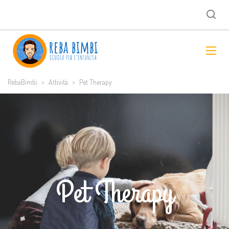
RebaBimbi
>
Attività
>
Pet Therapy
Pet Therapy